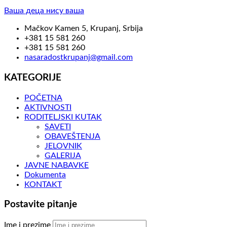
Ваша деца нису ваша
Mačkov Kamen 5, Krupanj, Srbija
+381 15 581 260
+381 15 581 260
nasaradostkrupanj@gmail.com
KATEGORIJE
POČETNA
AKTIVNOSTI
RODITELJSKI KUTAK
SAVETI
OBAVEŠTENJA
JELOVNIK
GALERIJA
JAVNE NABAVKE
Dokumenta
KONTAKT
Postavite pitanje
Ime i prezime