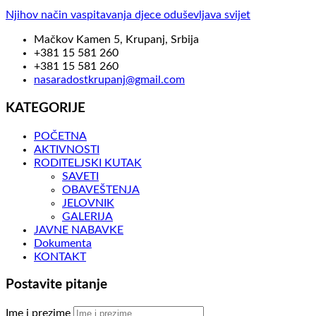
Njihov način vaspitavanja djece oduševljava svijet
Mačkov Kamen 5, Krupanj, Srbija
+381 15 581 260
+381 15 581 260
nasaradostkrupanj@gmail.com
KATEGORIJE
POČETNA
AKTIVNOSTI
RODITELJSKI KUTAK
SAVETI
OBAVEŠTENJA
JELOVNIK
GALERIJA
JAVNE NABAVKE
Dokumenta
KONTAKT
Postavite pitanje
Ime i prezime