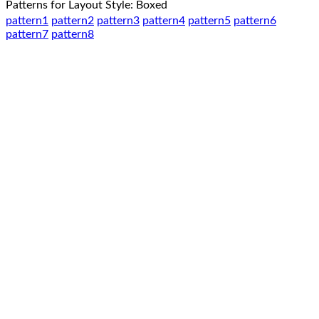
Patterns for Layout Style: Boxed
pattern1
pattern2
pattern3
pattern4
pattern5
pattern6
pattern7
pattern8